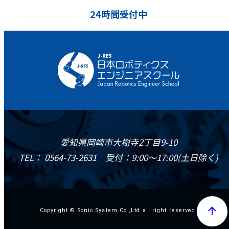
24時間受付中
愛知県岡崎市大樹寺2丁目9-10
TEL： 0564-73-2631 受付：9:00～17:00(土日除く)
arrow_upward
Copyright © Sonic System Co.,Ltd all right reserved.